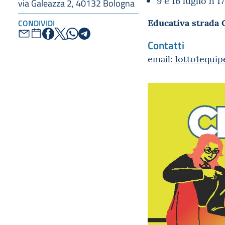
9 e 16 luglio h 1
via Galeazza 2, 40132 Bologna
Educativa strada 
CONDIVIDI
Contatti
email:
lotto1equip