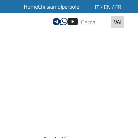
Home
Chi siamo
Iperbole
IT
/
EN
/
FR
VAI
Borgo Alice