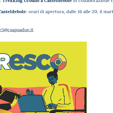
7:
in collaborazione 
Casteldebole
: orari di apertura, dalle 16 alle 20, il mar
e5@csapsadue.it