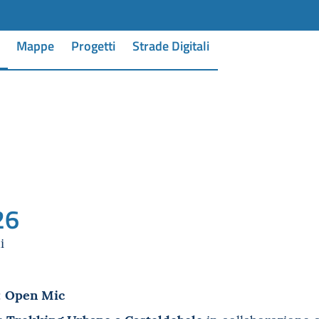
Mappe
Progetti
Strade Digitali
26
i
Open Mic
:
Trekking Urbano a Casteldebole