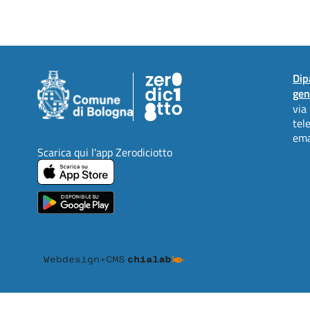
Dip
gen
via
tel
ema
Scarica qui l'app Zerodiciotto