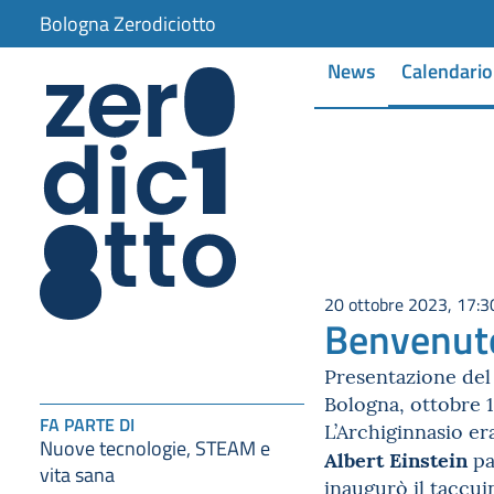
Bologna Zerodiciotto
News
Calendario
20 ottobre 2023, 17:3
Benvenuto
Presentazione del 
Bologna, ottobre 1
FA PARTE DI
L’Archiginnasio er
Nuove tecnologie, STEAM e
Albert Einstein
pa
vita sana
inaugurò il taccui