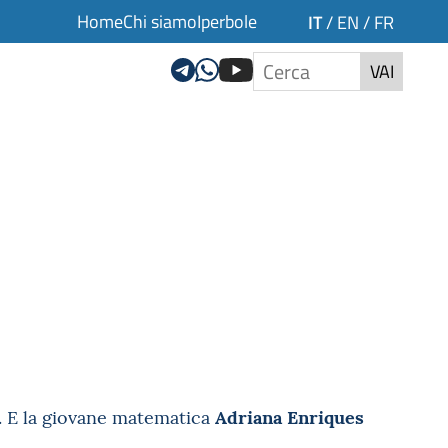
Home
Chi siamo
Iperbole
IT
/
EN
/
FR
VAI
Adriana Enriques
i. E la giovane matematica