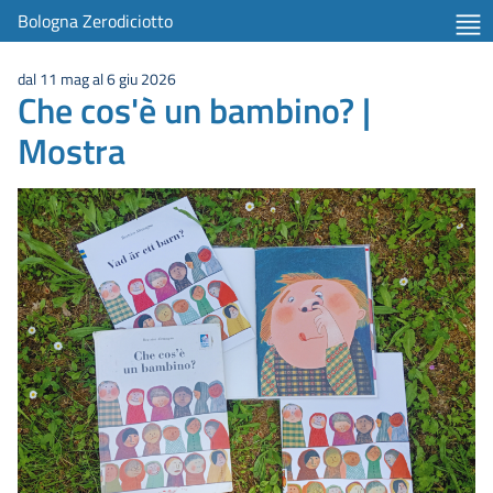
Bologna Zerodiciotto
dal 11 mag al 6 giu 2026
Che cos'è un bambino? |
Mostra