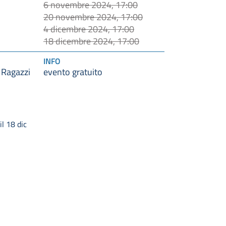
6 novembre 2024, 17:00
20 novembre 2024, 17:00
4 dicembre 2024, 17:00
18 dicembre 2024, 17:00
INFO
 Ragazzi
evento gratuito
l 18 dic
artimento educazione, istruzione e nuove
Zerodiciotto è a
Come fare per
erazioni
Area stampa
 Ca' Selvatica 7, Bologna