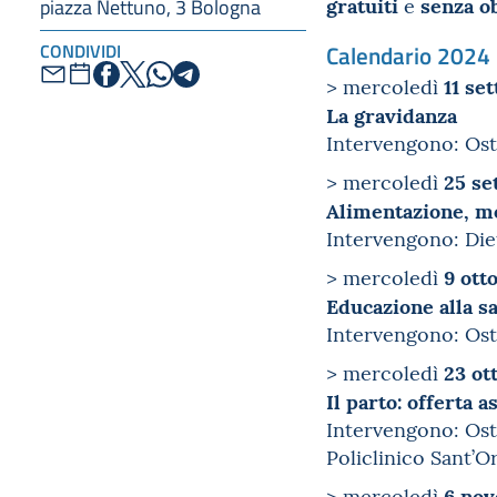
gratuiti
senza ob
e
piazza Nettuno, 3 Bologna
CONDIVIDI
Calendario 2024
11 se
> mercoledì
La gravidanza
Intervengono: Ost
25 se
> mercoledì
Alimentazione, mo
Intervengono: Die
9 ott
> mercoledì
Educazione alla s
Intervengono: Ost
23 ot
> mercoledì
Il parto: offerta a
Intervengono: Ost
Policlinico Sant’O
6 no
> mercoledì