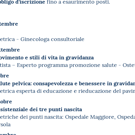
bligo d'iscrizione
fino a esaurimento posti.
ttembre
etrica - Ginecologa consultoriale
ttembre
vimento e stili di vita in gravidanza
tista – Esperto programma promozione salute - Oste
obre
alute pelvica: consapevolezza e benessere in gravida
etrica esperta di educazione e rieducazione del pavi
tobre
ssistenziale dei tre punti nascita
etriche dei punti nascita: Ospedale Maggiore, Ospeda
rsola
vembre