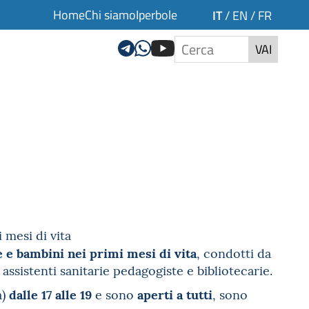
Home
Chi siamo
Iperbole
IT
/
EN
/
FR
VAI
 mesi di vita
 e bambini nei primi mesi di vita
, condotti da
ssistenti sanitarie pedagogiste e bibliotecarie.
dalle 17 alle 19
aperti a tutti
a)
e sono
, sono