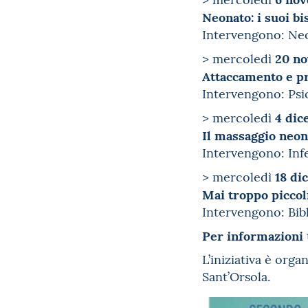
Neonato: i suoi b
Intervengono: Neo
20 n
> mercoledì
Attaccamento e p
Intervengono: Psic
4 di
> mercoledì
Il massaggio neon
Intervengono: Inf
18 di
> mercoledì
Mai troppo piccoli
Intervengono: Bibl
Per informazioni
L’iniziativa è org
Sant’Orsola.