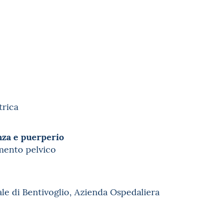
trica
nza e puerperio
mento pelvico
le di Bentivoglio, Azienda Ospedaliera