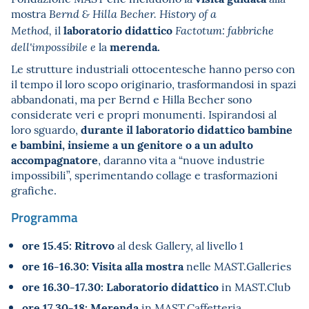
mostra
Bernd & Hilla Becher. History of a
laboratorio didattico
il
Method,
Factotum: fabbriche
merenda.
la
dell'impossibile e
Le strutture industriali ottocentesche hanno perso con
il tempo il loro scopo originario, trasformandosi in spazi
abbandonati, ma per Bernd e Hilla Becher sono
considerate veri e propri monumenti. Ispirandosi al
durante il laboratorio didattico
bambine
loro sguardo,
e bambini, insieme a un genitore o a un adulto
accompagnatore
, daranno vita a “nuove industrie
impossibili”, sperimentando collage e trasformazioni
grafiche.
Programma
ore 15.45:
Ritrovo
al desk Gallery, al livello 1
ore 16-16.30:
Visita alla mostra
nelle MAST.Galleries
ore 16.30-17.30:
Laboratorio didattico
in MAST.Club
ore 17.30-18:
Merenda
in MAST.Caffetteria