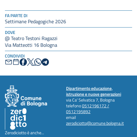
FA PARTE DI
Settimane Pedagogiche 2026
DOVE
@ Teatro Testoni Ragazzi
Via Matteotti 16 Bologna
CONDIVIDI
Dipartimento educazione,
istruzione e nuove generazioni
via Ca' Selvatica 7, Bologna
telefono
0512196172 /
0512195892
email
zerodiciotto@comune.bologna.it
Zerodiciotto è anche...