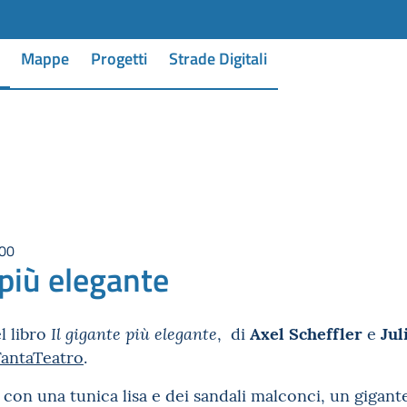
Mappe
Progetti
Strade Digitali
:00
 più elegante
Axel Scheffler
Jul
l libro
, di
e
Il gigante più elegante
FantaTeatro
.
i con una tunica lisa e dei sandali malconci, un gigan