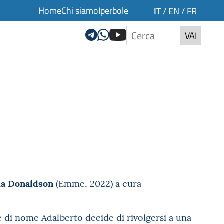
Home
Chi siamo
Iperbole
IT
/
EN
/
FR
VAI
ia Donaldson
(Emme, 2022) a cura
te di nome Adalberto decide di rivolgersi a una