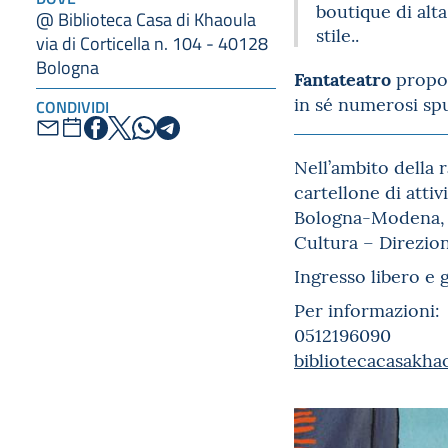
boutique di alta
@ Biblioteca Casa di Khaoula
stile..
via di Corticella n. 104 - 40128
Bologna
Fantateatro
propon
in sé numerosi spu
CONDIVIDI
Nell’ambito della
cartellone di atti
Bologna-Modena, e
Cultura – Direzion
Ingresso libero e g
Per informazioni:
0512196090
bibliotecacasakh