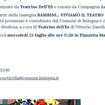
Teatrino Dell’ES
L
anizzato da
e curato da Compagnia
BAMBINI... VIVIAMO IL TEATRO
arte della rassegna
vità promosso e coordinato dal Comune di Bologna e d
Teatrino dell'Es
-Modena, a cura di
di Vittorio Zanell
mercoledì 22 luglio alle ore 17,30 in Piazzetta Ma
errà
i
95530
acorticella@comune.bologna.it