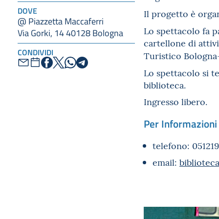
DOVE
Il progetto è org
@ Piazzetta Maccaferri
Lo spettacolo fa p
Via Gorki, 14 40128 Bologna
cartellone di atti
CONDIVIDI
Turistico Bologna
Lo spettacolo si t
biblioteca.
Ingresso libero.
Per Informazion
telefono: 05121
email:
bibliotec