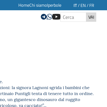
Home
Chi siamo
Iperbole
IT
/
EN
/
FR
VAI
e.
ioni: la signora Lagnoni sgrida i bambini che
portinaio Puntigli tenta di tenere tutto in ordine.
ino, un gigantesco dinosauro dal ruggito
icoloso, va cacciato!”...