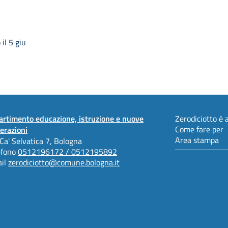
il 5 giu
artimento educazione, istruzione e nuove
Zerodiciotto è a
Come fare per
erazioni
Area stampa
 Ca' Selvatica 7, Bologna
efono
0512196172 / 0512195892
il
zerodiciotto@comune.bologna.it