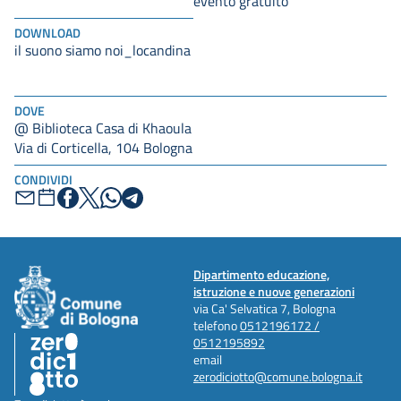
evento gratuito
DOWNLOAD
il suono siamo noi_locandina
DOVE
@ Biblioteca Casa di Khaoula
Via di Corticella, 104 Bologna
CONDIVIDI
Dipartimento educazione,
istruzione e nuove generazioni
via Ca' Selvatica 7, Bologna
telefono
0512196172 /
0512195892
email
zerodiciotto@comune.bologna.it