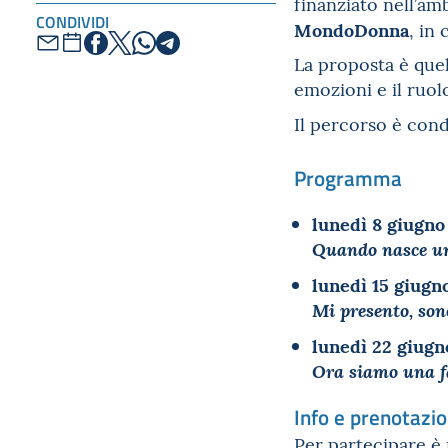
finanziato nell’a
CONDIVIDI
MondoDonna
, in
La proposta è quell
emozioni e il ruolo
Il percorso è cond
Programma
lunedì 8 giugno
Quando nasce un 
lunedì 15 giugn
Mi presento, sono
lunedì 22 giugn
Ora siamo una fa
Info e prenotazio
Per partecipare è