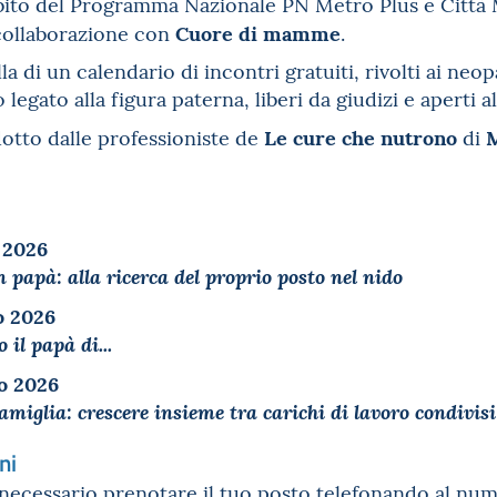
mbito del Programma Nazionale PN Metro Plus e Città 
Cuore di mamme
 collaborazione con
.
a di un calendario di incontri gratuiti, rivolti ai neo
 legato alla figura paterna, liberi da giudizi e aperti
Le cure che nutrono
otto dalle professioniste de
di
 2026
papà: alla ricerca del proprio posto nel nido
o 2026
 il papà di...
o 2026
miglia: crescere insieme tra carichi di lavoro condivisi
ni
 necessario prenotare il tuo posto telefonando al n