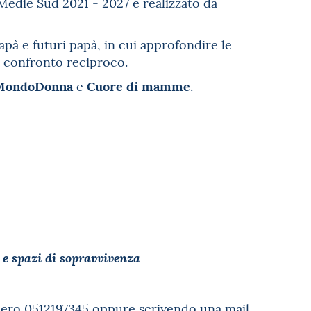
Medie Sud 2021 - 2027 e realizzato da
papà e futuri papà, in cui approfondire le
 al confronto reciproco.
MondoDonna
Cuore di mamme
e
.
 e spazi di sopravvivenza
umero
0512197345
oppure scrivendo una mail