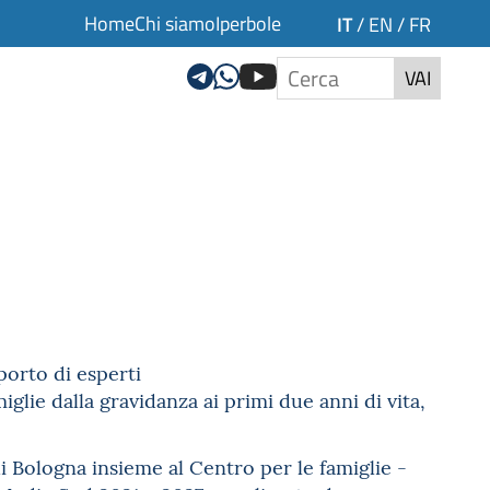
Home
Chi siamo
Iperbole
IT
/
EN
/
FR
VAI
porto di esperti
glie dalla gravidanza ai primi due anni di vita,
 Bologna insieme al Centro per le famiglie -