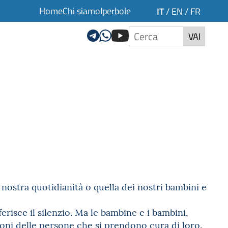
Home
Chi siamo
Iperbole
IT
/
EN
/
FR
VAI
nostra quotidianità o quella dei nostri bambini e
erisce il silenzio. Ma le bambine e i bambini,
oni delle persone che si prendono cura di loro.