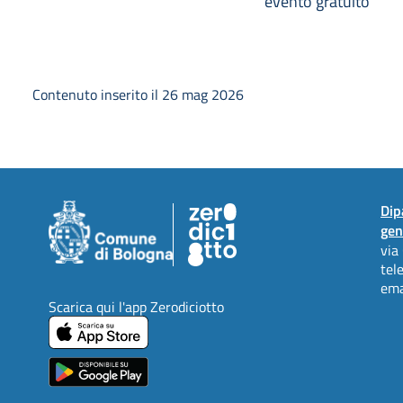
evento gratuito
Contenuto inserito il 26 mag 2026
Dip
gen
via
tel
ema
Scarica qui l'app Zerodiciotto