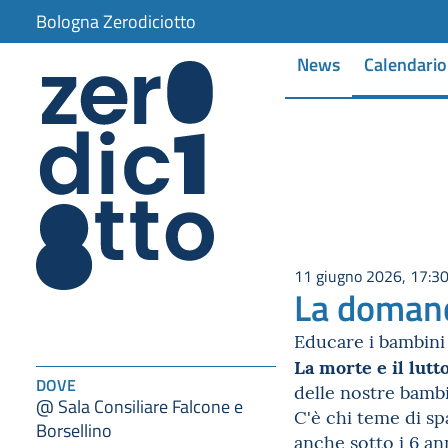
Bologna Zerodiciotto
News
Calendario
11 giugno 2026, 17:3
La domand
Educare i bambini 
La morte e il lutt
DOVE
delle nostre bamb
@ Sala Consiliare Falcone e
C'è chi teme di spa
Borsellino
anche sotto i 6 an