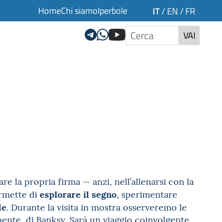
Home
Chi siamo
Iperbole
IT
/
EN
/
FR
VAI
re la propria firma — anzi, nell’allenarsi con la
esplorare il segno
ermette di
, sperimentare
le
. Durante la visita in mostra osserveremo le
ente, di Banksy. Sarà un viaggio coinvolgente