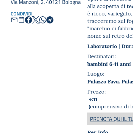
Via Manzoni, 2, 40121 Bologna
alla scoperta di te
è ricco, variegato
CONDIVIDI
tracceremo sul fog
“marchio di fabbri
nome sul retro de
Laboratorio | Dur
Destinatari:
bambini 6-11 anni
Luogo:
Palazzo Fava. Pala
Prezzo:
€11
(comprensivo di bi
PRENOTA QUI IL 
Per info