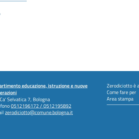
o
artimento educazione, istruzione e nuove
Zerodiciotto è a
Come fare per
erazioni
Area stampa
 Ca' Selvatica 7, Bologna
efono
0512196172 / 0512195892
il
zerodiciotto@comune.bologna.it