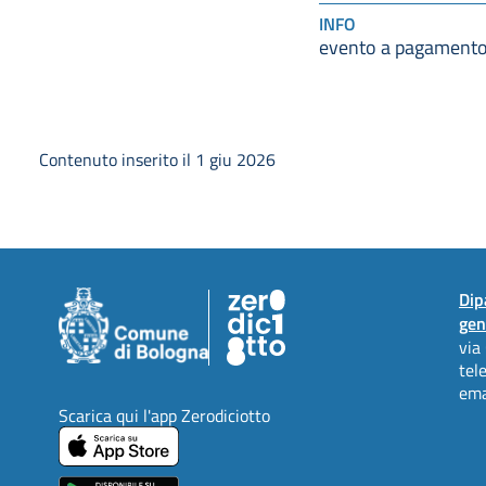
INFO
evento a pagament
Contenuto inserito il 1 giu 2026
Dip
gen
via
tel
ema
Scarica qui l'app Zerodiciotto