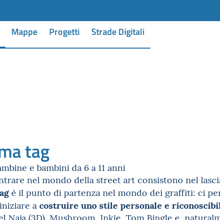
Mappe
Progetti
Strade Digitali
ima tag
mbine e bambini da 6 a 11 anni
ntrare nel mondo della street art consistono nel lascia
tag
è il punto di partenza nel mondo dei graffiti: ci p
costruire uno stile personale e riconoscibi
iniziare a
el Naja (3D), Mushroom, Inkie, Tom Bingle e, naturalm