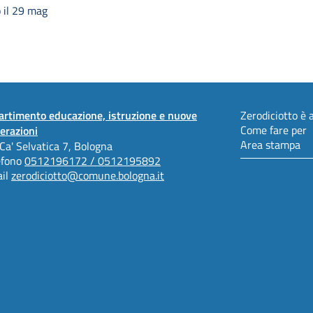
 il 29 mag
artimento educazione, istruzione e nuove
Zerodiciotto è a
Come fare per
erazioni
Area stampa
 Ca' Selvatica 7, Bologna
efono
0512196172 / 0512195892
il
zerodiciotto@comune.bologna.it