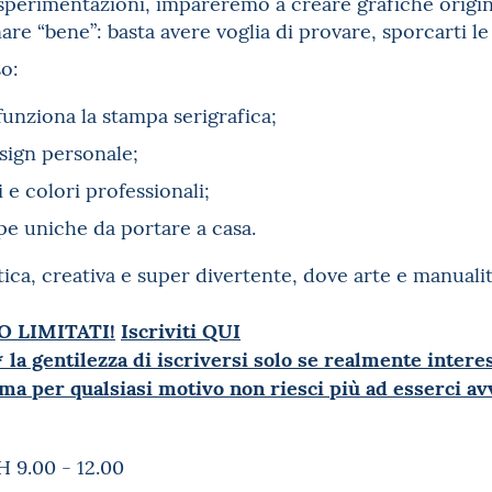
e sperimentazioni, impareremo a creare grafiche orig
re “bene”: basta avere voglia di provare, sporcarti le 
o:
unziona la stampa serigrafica;
esign personale;
 e colori professionali;
pe uniche da portare a casa.
ica, creativa e super divertente, dove arte e manualit
O LIMITATI!
Iscriviti QUI
 la gentilezza di iscriversi solo se realmente interess
*, ma per qualsiasi motivo non riesci più ad esserci avv
 H 9.00 - 12.00