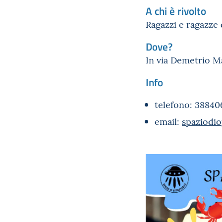
A chi è rivolto
Ragazzi e ragazze d
Dove?
In via Demetrio Ma
Info
telefono: 38840
email:
spaziodio