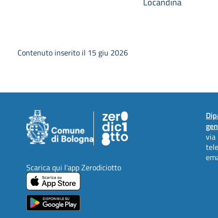
Locandina
Contenuto inserito il 15 giu 2026
Dip
gen
via
tel
ema
Scarica qui l'app Zerodiciotto