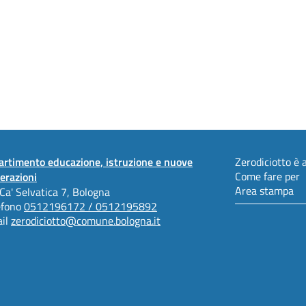
artimento educazione, istruzione e nuove
Zerodiciotto è a
Come fare per
erazioni
Area stampa
 Ca' Selvatica 7, Bologna
efono
0512196172 / 0512195892
il
zerodiciotto@comune.bologna.it