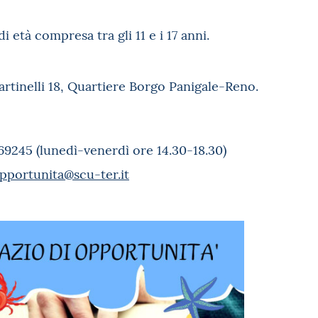
i età compresa tra gli 11 e i 17 anni.
rtinelli 18, Quartiere Borgo Panigale-Reno.
69245 (lunedì-venerdì ore 14.30-18.30)
pportunita@scu-ter.it