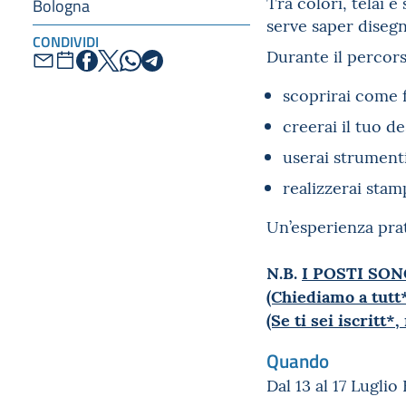
Tra colori, telai 
Bologna
serve saper disegna
CONDIVIDI
Durante il percors
scoprirai come f
creerai il tuo d
userai strumenti
realizzerai stam
Un’esperienza prat
N.B.
I POSTI SON
(Chiediamo a tutt*
(Se ti sei iscritt
Quando
Dal 13 al 17 Luglio