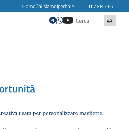
Home
Chi siamo
Iperbole
IT
/
EN
/
FR
VAI
portunità
creativa usata per personalizzare magliette,