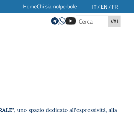
Home
Chi siamo
Iperbole
IT
/
EN
/
FR
VAI
RALE"
, uno spazio dedicato all'espressività, alla