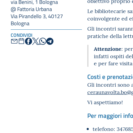
obiettivo proprio q
via Benini, 1 Bologna
@ Fattoria Urbana
Le bibliotecarie s
Via Pirandello 3, 40127
coinvolgente ed ef
Bologna
Gli incontri saran
CONDIVIDI
pratiche della let
Attenzione
: pe
infatti ospiti de
e per fare visit
Costi e prenotazi
Gli incontri sono 
ceraunavolta.bo@
Vi aspettiamo!
Per maggiori inf
telefono: 34768