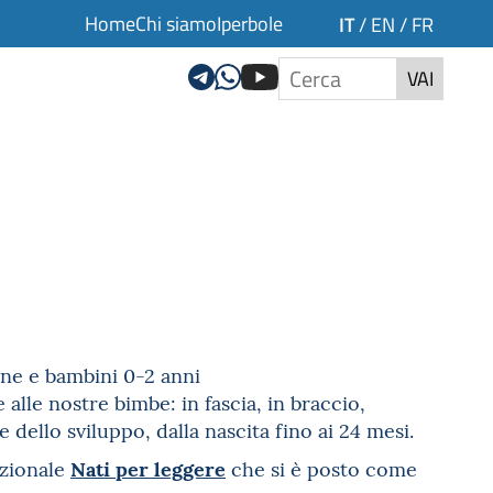
Home
Chi siamo
Iperbole
IT
/
EN
/
FR
VAI
bine e bambini 0-2 anni
alle nostre bimbe: in fascia, in braccio,
 dello sviluppo, dalla nascita fino ai 24 mesi.
Nati per leggere
azionale
che si è posto come