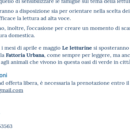
uello di sensibilizzare le famiglie sul tema della lett
aranno a disposizione sia per orientare nella scelta de
ficace la lettura ad alta voce.
no, inoltre, l’occasione per creare un momento di sca
tura domestica.
Le letturine
r i mesi di aprile e maggio
si sposteranno 
Fattoria Urbana
lla
, come sempre per leggere, ma anche
a agli animali che vivono in questa oasi di verde in citt
oni
ad offerta libera, è necessaria la prenotazione entro i
gmail.com
o
53563