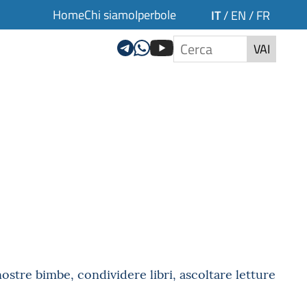
Home
Chi siamo
Iperbole
IT
/
EN
/
FR
VAI
nostre bimbe, condividere libri, ascoltare letture