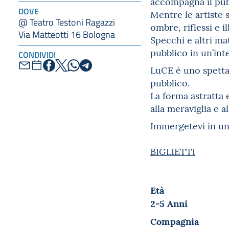
accompagna il pubb
DOVE
Mentre le artiste s
@ Teatro Testoni Ragazzi
ombre, riflessi e il
Via Matteotti 16 Bologna
Specchi e altri ma
pubblico in un’int
CONDIVIDI
LuCE è uno spettac
pubblico.
La forma astratta 
alla meraviglia e a
Immergetevi in un
BIGLIETTI
Età
2-5 Anni
Compagnia