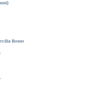
ssi)
ecilia Rosso
r
r