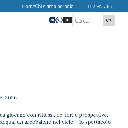
Home
Chi siamo
Iperbole
IT
/
EN
/
FR
VAI
25-2026
a giocano con riflessi, co-lori e prospettive.
ll’acqua, un arcobaleno nel cielo – lo spettacolo