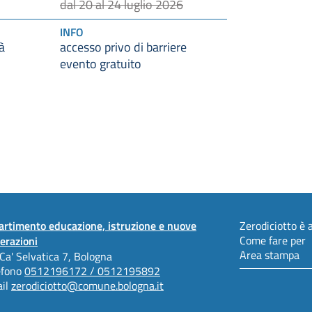
dal 20 al 24 luglio 2026
INFO
à
accesso privo di barriere
evento gratuito
artimento educazione, istruzione e nuove
Zerodiciotto è a
Come fare per
erazioni
Area stampa
 Ca' Selvatica 7, Bologna
efono
0512196172 / 0512195892
il
zerodiciotto@comune.bologna.it