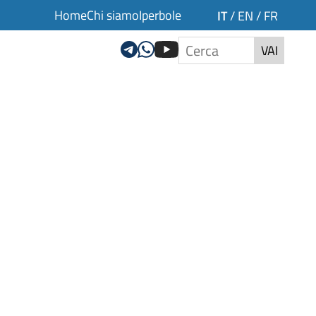
Home
Chi siamo
Iperbole
IT
/
EN
/
FR
VAI