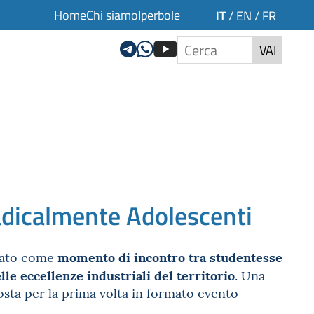
Home
Chi siamo
Iperbole
IT
/
EN
/
FR
VAI
icalmente Adolescenti
momento di incontro tra studentesse
nsato come
le eccellenze industriali del territorio
. Una
sta per la prima volta in formato evento