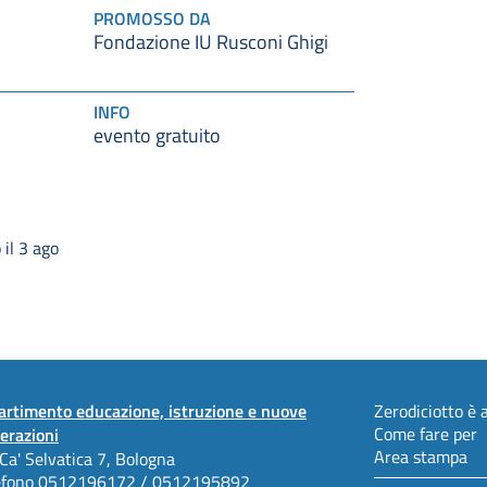
PROMOSSO DA
Fondazione IU Rusconi Ghigi
INFO
evento gratuito
il 3 ago
artimento educazione, istruzione e nuove
Zerodiciotto è a
Come fare per
erazioni
Area stampa
 Ca' Selvatica 7, Bologna
efono
0512196172 / 0512195892