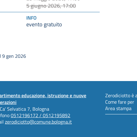
5 giugno 2026, 17:00
INFO
evento gratuito
l 9 gen 2026
artimento educazione, istruzione e nuove
Zerodiciotto è a
Come fare per
erazioni
Area stampa
 Ca' Selvatica 7, Bologna
efono
0512196172 / 0512195892
il
zerodiciotto@comune.bologna.it