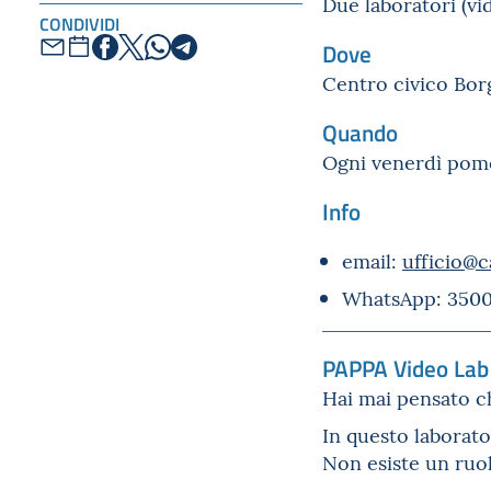
Due laboratori (vid
CONDIVIDI
Dove
Centro civico Borg
Quando
Ogni venerdì pomer
Info
email:
ufficio@c
WhatsApp: 350
PAPPA Video Lab
Hai mai pensato ch
In questo laborator
Non esiste un ruol