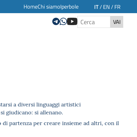
Home
Chi siamo
Iperbole
IT
/
EN
/
FR
VAI
rsi a diversi linguaggi artistici
si giudicano: si allenano.
 di partenza per creare insieme ad altri, con il