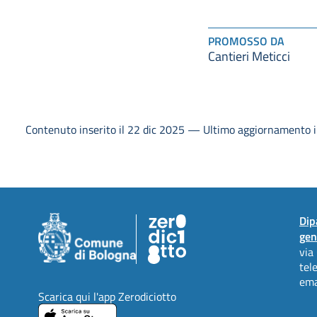
PROMOSSO DA
Cantieri Meticci
Contenuto inserito il 22 dic 2025 — Ultimo aggiornamento i
Dip
gen
via
tel
ema
Scarica qui l'app Zerodiciotto