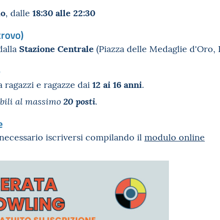
io
18:30 alle 22:30
, dalle
trovo)
Stazione Centrale
dalla
(Piazza delle Medaglie d'Oro,
o
12 ai 16 anni
 a ragazzi e ragazze dai
.
ibili al massimo
20 posti
.
e
necessario iscriversi compilando il
modulo online