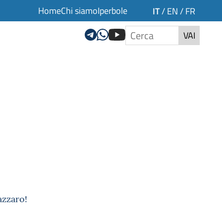
Home
Chi siamo
Iperbole
IT
/
EN
/
FR
VAI
azzaro!