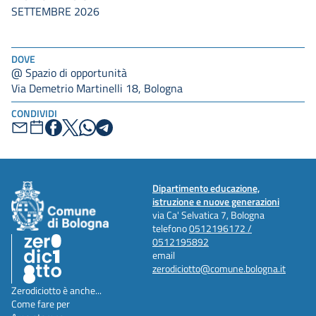
SETTEMBRE 2026
DOVE
@ Spazio di opportunità
Via Demetrio Martinelli 18, Bologna
CONDIVIDI
Dipartimento educazione,
istruzione e nuove generazioni
via Ca' Selvatica 7, Bologna
telefono
0512196172 /
0512195892
email
zerodiciotto@comune.bologna.it
Zerodiciotto è anche...
Come fare per