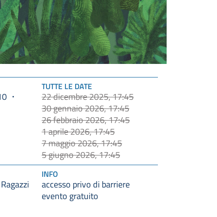
TUTTE LE DATE
10
22 dicembre 2025, 17:45
30 gennaio 2026, 17:45
26 febbraio 2026, 17:45
1 aprile 2026, 17:45
7 maggio 2026, 17:45
5 giugno 2026, 17:45
INFO
 Ragazzi
accesso privo di barriere
evento gratuito