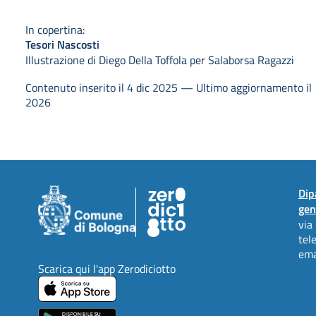
In copertina:
Tesori Nascosti
Illustrazione di Diego Della Toffola per Salaborsa Ragazzi
Contenuto inserito il 4 dic 2025 — Ultimo aggiornamento il
2026
Dip
gen
via
tel
ema
Scarica qui l'app Zerodiciotto