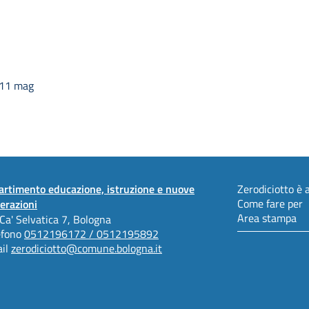
 11 mag
artimento educazione, istruzione e nuove
Zerodiciotto è a
Come fare per
erazioni
Area stampa
 Ca' Selvatica 7, Bologna
efono
0512196172 / 0512195892
il
zerodiciotto@comune.bologna.it