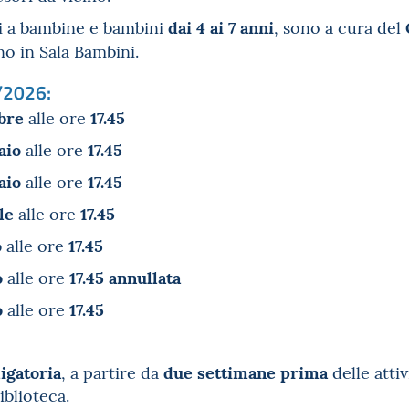
dai 4 ai 7 anni
lti a bambine e bambini
, sono a cura del
no in Sala Bambini.
/2026:
bre
17.45
alle ore
aio
17.45
alle ore
aio
17.45
alle ore
le
17.45
alle ore
o
17.45
alle ore
o
17.45
annullata
alle ore
o
17.45
alle ore
igatoria
due settimane prima
, a partire da
delle atti
iblioteca.