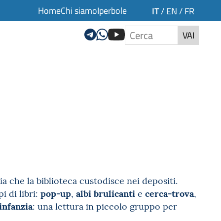
Home
Chi siamo
Iperbole
IT
/
EN
/
FR
VAI
ia che la biblioteca custodisce nei depositi.
pop-up
albi brulicanti
cerca-trova
i di libri:
,
e
,
’infanzia
: una lettura in piccolo gruppo per