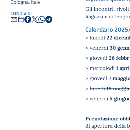
Bologna, Italy
Gli incontri, rivo
CONDIVIDI
Ragazzi e
si tengo
Calendario 2025
22 dicem
> lunedì
30 genn
> venerdì
26 febbr
> giovedì
1 apri
> mercoledì
7 maggi
> giovedì
18 maggi
>
lunedì
5 giugn
> venerdì
Prenotazione obbl
di apertura della b