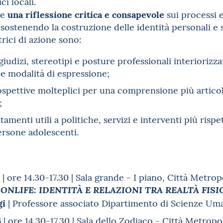
i locali.
una riflessione critica e consapevole
re
sui processi e
sostenendo la costruzione delle identità personali e s
trici di azione sono:
iudizi, stereotipi e posture professionali interiorizza
 modalità di espressione;
pettive molteplici per una comprensione più articola
;
amenti utili a politiche, servizi e interventi più rispett
ersone adolescenti.
| ore 14.30-17.30 | Sala grande - I piano, Città Metro
NLIFE: IDENTITÀ E RELAZIONI TRA REALTÀ FISI
gi
| Professore associato Dipartimento di Scienze Uma
6
| ore 14.30-17.30 | Sala dello Zodiaco - Città Metrop