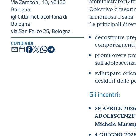
amministratori/tric
Via Zamboni, 13, 40126
Obiettivo è favori
Bologna
armoniosa e sana, 
@ Città metropolitana di
Bologna
Le principali diret
via San Felice 25, Bologna
decostruire preg
CONDIVIDI
comportamenti e
promuovere pros
sull’adolescenza
sviluppare orient
desideri delle p
Gli incontri:
29 APRILE 2026
ADOLESCENZE O
Michele Maran
4 GIUGNO 202