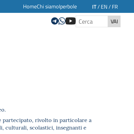
Home
Chi siamo
Iperbole
IT
/
EN
/
FR
VAI
eo.
partecipato, rivolto in particolare a
, culturali, scolastici, insegnanti e