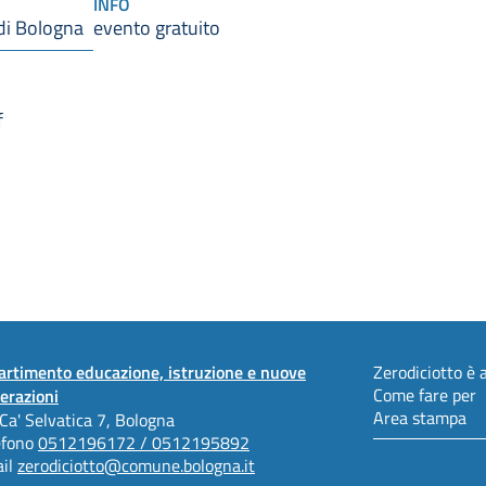
INFO
di Bologna
evento gratuito
f
artimento educazione, istruzione e nuove
Zerodiciotto è a
Come fare per
erazioni
Area stampa
 Ca' Selvatica 7, Bologna
efono
0512196172 / 0512195892
il
zerodiciotto@comune.bologna.it