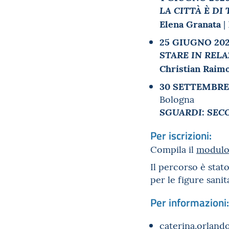
LA CITTÀ È DI
Elena Granata
|
25 GIUGNO 20
STARE IN REL
Christian Raim
30 SETTEMBRE
Bologna
SGUARDI: SEC
Per iscrizioni:
Compila il
modulo
Il percorso è sta
per le figure sanita
Per informazioni:
caterina.orland