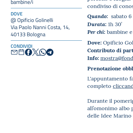
bambine/i
condiviso di conos
DOVE
sabato 6
Quando:
@ Opificio Golinelli
1h 30’
Durata:
Via Paolo Nanni Costa, 14,
bambine e 
Per chi:
40133 Bologna
Dove:
Opificio Gol
CONDIVIDI
Contributo di par
Info:
mostra@fonda
Prenotazione obbl
L'appuntamento fa 
completo
cliccan
Durante il pomerig
all’omonimo albo p
delle Idee Marino 