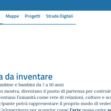
Mappe
Progetti
Strade Digitali
a da inventare
ambine e bambini da 7 a 10 anni
in mostra, diventano il punto di partenza per costrui
contano l’umanità come rete di relazioni, culture e sc
tecipante potrà rappresentare il proprio modo di ved
l’arte
sc
 Un’esperienza per scoprire come
possa unire