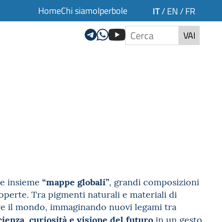
Home
Chi siamo
Iperbole
IT
/
EN
/
FR
VAI
“mappe globali”
re insieme
, grandi composizioni
operte. Tra pigmenti naturali e materiali di
ere il mondo, immaginando nuovi legami tra
ienza, curiosità e visione del futuro
in un gesto