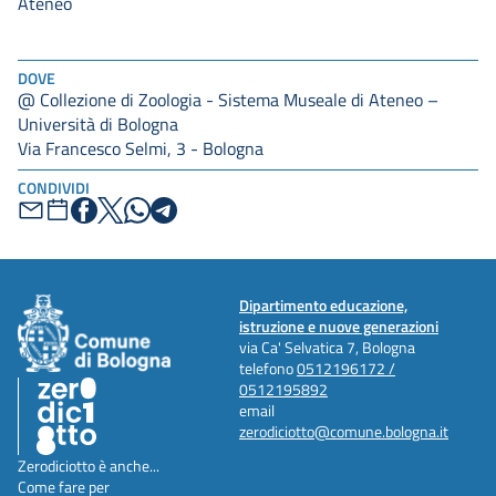
Ateneo
DOVE
@ Collezione di Zoologia - Sistema Museale di Ateneo –
Università di Bologna
Via Francesco Selmi, 3 - Bologna
CONDIVIDI
Dipartimento educazione,
istruzione e nuove generazioni
via Ca' Selvatica 7, Bologna
telefono
0512196172 /
0512195892
email
zerodiciotto@comune.bologna.it
Zerodiciotto è anche...
Come fare per