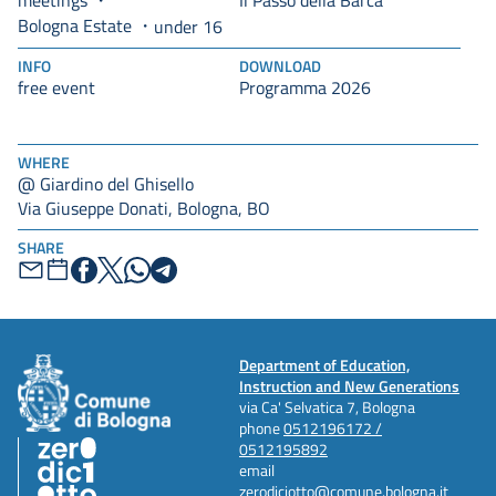
meetings
Il Passo della Barca
Bologna Estate
under 16
INFO
DOWNLOAD
free event
Programma 2026
WHERE
@ Giardino del Ghisello
Via Giuseppe Donati, Bologna, BO
SHARE
Department of Education,
Instruction and New Generations
via Ca' Selvatica 7, Bologna
phone
0512196172 /
0512195892
email
zerodiciotto@comune.bologna.it