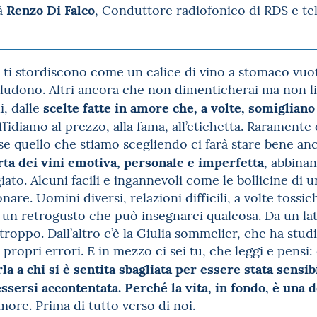
Renzo Di Falco
à
, Conduttore radiofonico di RDS e te
ti stordiscono come un calice di vino a stomaco vuot
deludono. Altri ancora che non dimenticherai ma non l
scelte fatte in amore che, a volte, somiglian
i, dalle
affidiamo al prezzo, alla fama, all’etichetta. Rarament
e quello che stiamo scegliendo ci farà stare bene anch
rta dei vini emotiva, personale e imperfetta
, abbinan
iato. Alcuni facili e ingannevoli come le bollicine di 
are. Uomini diversi, relazioni difficili, a volte tossic
 un retrogusto che può insegnarci qualcosa. Da un lato
troppo. Dall’altro c’è la Giulia sommelier, che ha studi
 propri errori. E in mezzo ci sei tu, che leggi e pens
la a chi si è sentita sbagliata per essere stata sensi
essersi accontentata. Perché la vita, in fondo, è una
more. Prima di tutto verso di noi.