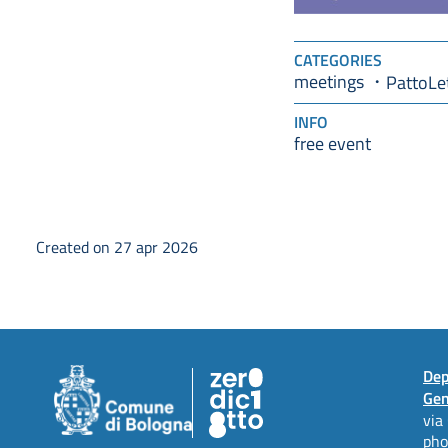
CATEGORIES
meetings
PattoLe
INFO
free event
Created on 27 apr 2026
Dep
Gen
via
ph