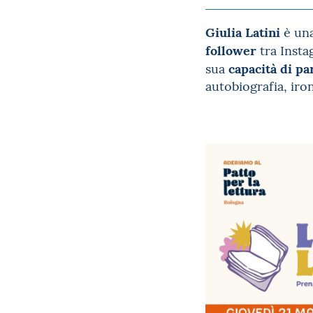
Giulia Latini
è un
follower
tra Insta
capacità di p
sua
autobiografia, iro