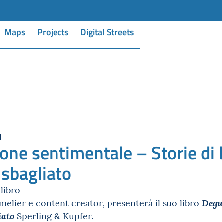
Maps
Projects
Digital Streets
M
ne sentimentale – Storie di b
sbagliato
libro
melier e content creator
presenterà il suo libro
,
D
egu
Sperling & Kupfer.
iato