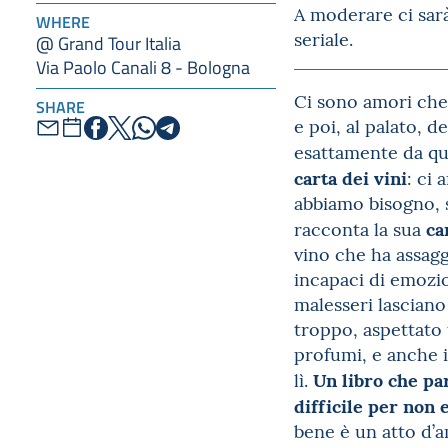
A moderare ci sar
WHERE
seriale.
@ Grand Tour Italia
Via Paolo Canali 8 - Bologna
Ci sono amori che 
SHARE
e poi, al palato, 
esattamente da qu
carta dei vini
: ci 
abbiamo bisogno, s
ca
racconta la sua
vino che ha assagg
incapaci di emozion
malesseri lasciano
troppo, aspettato 
profumi, e anche i
Un libro che par
lì.
difficile per non 
bene è un atto d’a