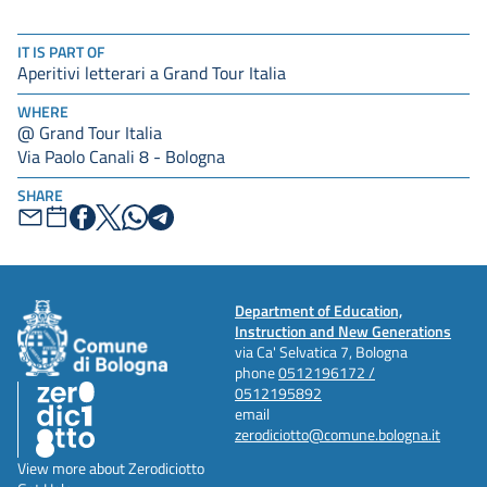
IT IS PART OF
Aperitivi letterari a Grand Tour Italia
WHERE
@ Grand Tour Italia
Via Paolo Canali 8 - Bologna
SHARE
Department of Education,
Instruction and New Generations
via Ca' Selvatica 7, Bologna
phone
0512196172 /
0512195892
email
zerodiciotto@comune.bologna.it
View more about Zerodiciotto