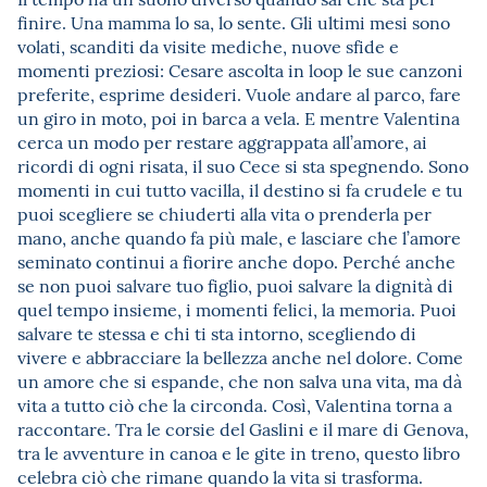
finire. Una mamma lo sa, lo sente. Gli ultimi mesi sono
volati, scanditi da visite mediche, nuove sfide e
momenti preziosi: Cesare ascolta in loop le sue canzoni
preferite, esprime desideri. Vuole andare al parco, fare
un giro in moto, poi in barca a vela. E mentre Valentina
cerca un modo per restare aggrappata all’amore, ai
ricordi di ogni risata, il suo Cece si sta spegnendo. Sono
momenti in cui tutto vacilla, il destino si fa crudele e tu
puoi scegliere se chiuderti alla vita o prenderla per
mano, anche quando fa più male, e lasciare che l’amore
seminato continui a fiorire anche dopo. Perché anche
se non puoi salvare tuo figlio, puoi salvare la dignità di
quel tempo insieme, i momenti felici, la memoria. Puoi
salvare te stessa e chi ti sta intorno, scegliendo di
vivere e abbracciare la bellezza anche nel dolore. Come
un amore che si espande, che non salva una vita, ma dà
vita a tutto ciò che la circonda. Così, Valentina torna a
raccontare. Tra le corsie del Gaslini e il mare di Genova,
tra le avventure in canoa e le gite in treno, questo libro
celebra ciò che rimane quando la vita si trasforma.