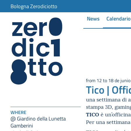
Bologna Zerodiciotto
News
Calendario
from 12 to 18 de juni
Tico | Off
una settimana di at
stampa 3D, gaming
WHERE
TICO
è un’officin
@ Giardino della Lunetta
Per una settiman
Gamberini