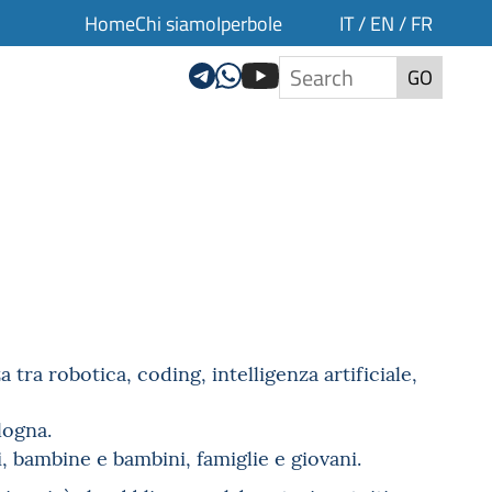
Home
Chi siamo
Iperbole
IT
/
EN
/
FR
GO
a tra robotica, coding, intelligenza artificiale,
logna.
vi, bambine e bambini, famiglie e giovani.