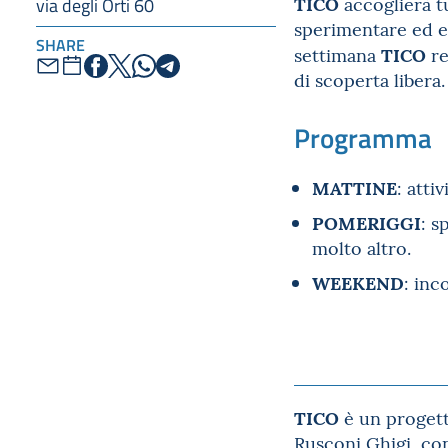
TICO
accoglierà t
via degli Orti 60
sperimentare ed es
SHARE
TICO
settimana
re
di scoperta libera.
Programma
MATTINE
: atti
POMERIGGI
: s
molto altro.
WEEKEND
: inc
TICO
è un proget
Rusconi Ghigi, con