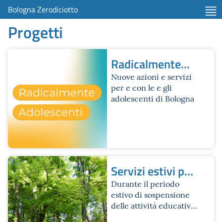
Bologna Zerodiciotto
Progetti
Radicalmente
adolescenti
Nuove azioni e servizi
per e con le e gli
adolescenti di Bologna
Servizi estivi per
chi ha da 0 a 18
Durante il periodo
estivo di sospensione
anni
delle attività educative
e scolastiche, il