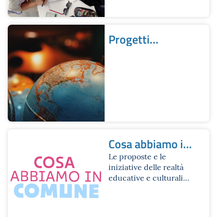
Progetti
internazionali
Cosa abbiamo in
Comune
Le proposte e le
iniziative delle realtà
educative e culturali
cittadine per l’anno
scolastico 2025/2026