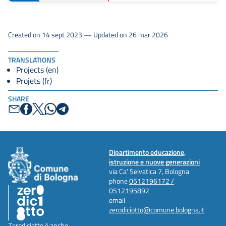
Created on 14 sept 2023 — Updated on 26 mar 2026
TRANSLATIONS
Projects (en)
Projets (fr)
SHARE
Dipartimento educazione,
istruzione e nuove generazioni
via Ca' Selvatica 7, Bologna
phone
0512196172 /
0512195892
email
zerodiciotto@comune.bologna.it
Zerodiciotto è anche...