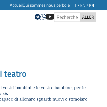
Accueil
Qui sommes nous
Iperbole
FR
IT
/
EN
/
ALLER
i teatro
r i vostri bambini e le vostre bambine, per le
 sé.
capace di allenare sguardi nuovi e stimolare