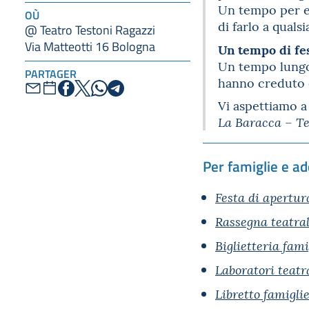
Un tempo per em
OÙ
di farlo a qualsi
@ Teatro Testoni Ragazzi
Via Matteotti 16 Bologna
Un tempo di fe
Un tempo lungo e
PARTAGER
hanno creduto e
Vi aspettiamo a
La Baracca – Te
Per famiglie e ad
Festa di apertur
Rassegna teatra
Biglietteria fami
Laboratori teatr
Libretto famigli