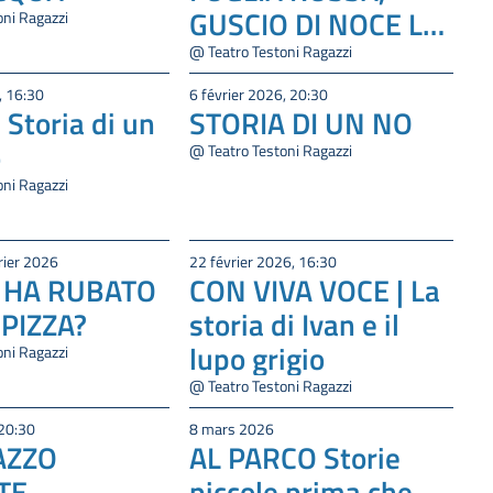
GUSCIO DI NOCE La
oni Ragazzi
storia di Nadine
@ Teatro Testoni Ragazzi
, 16:30
6 février 2026, 20:30
Storia di un
STORIA DI UN NO
o
@ Teatro Testoni Ragazzi
oni Ragazzi
rier 2026
22 février 2026, 16:30
I HA RUBATO
CON VIVA VOCE | La
 PIZZA?
storia di Ivan e il
lupo grigio
oni Ragazzi
@ Teatro Testoni Ragazzi
20:30
8 mars 2026
AZZO
AL PARCO Storie
TE
piccole prima che