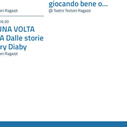
giocando bene o
vincere giocando
oni Ragazzi
@ Teatro Testoni Ragazzi
male?
16:30
UNA VOLTA
A Dalle storie
ry Diaby
oni Ragazzi