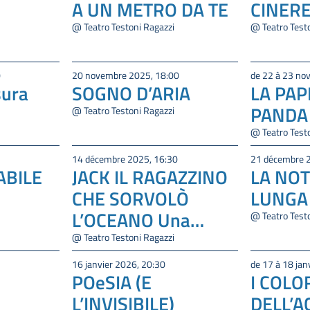
A UN METRO DA TE
CINER
@ Teatro Testoni Ragazzi
@ Teatro Test
0
20 novembre 2025, 18:00
de 22 à 23 n
sura
SOGNO D’ARIA
LA PAP
PANDA
@ Teatro Testoni Ragazzi
@ Teatro Test
14 décembre 2025, 16:30
21 décembre 
ABILE
JACK IL RAGAZZINO
LA NOT
CHE SORVOLÒ
LUNGA
L’OCEANO Una
@ Teatro Test
storia tra cielo e
@ Teatro Testoni Ragazzi
mare
16 janvier 2026, 20:30
de 17 à 18 jan
POeSIA (E
I COLO
L’INVISIBILE)
DELL’