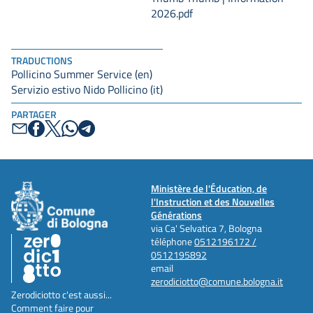
2026.pdf
TRADUCTIONS
Pollicino Summer Service (en)
Servizio estivo Nido Pollicino (it)
PARTAGER
Ministère de l'Éducation, de
l'Instruction et des Nouvelles
Générations
via Ca' Selvatica 7, Bologna
téléphone
0512196172 /
0512195892
email
zerodiciotto@comune.bologna.it
Zerodiciotto c'est aussi...
Comment faire pour