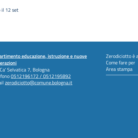
il 12 set
artimento educazione, istruzione e nuove
Zerodiciotto è a
Come fare per
erazioni
Area stampa
 Ca' Selvatica 7, Bologna
efono
0512196172 / 0512195892
il
zerodiciotto@comune.bologna.it