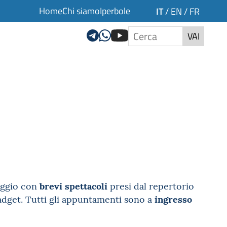
Home
Chi siamo
Iperbole
IT
/
EN
/
FR
VAI
brevi spettacoli
riggio con
presi dal repertorio
ingresso
 gadget. Tutti gli appuntamenti sono a