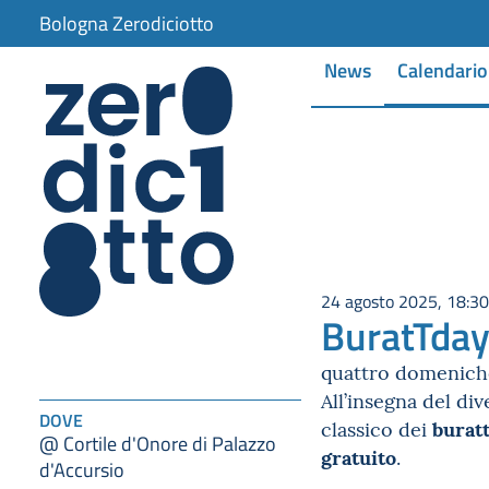
Bologna Zerodiciotto
News
Calendario
24 agosto 2025, 18:30
BuratTda
quattro domeniche 
All’insegna del d
DOVE
buratt
classico dei
@ Cortile d'Onore di Palazzo
gratuito
.
d'Accursio