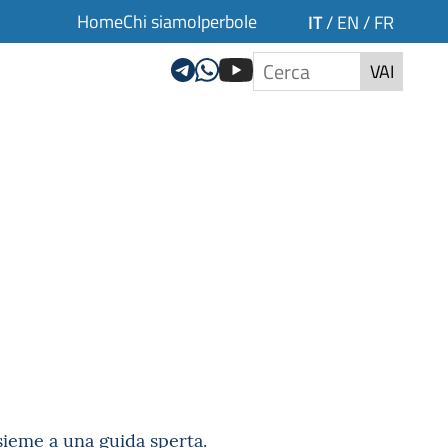
Home
Chi siamo
Iperbole
IT
/
EN
/
FR
VAI
sieme a una guida sperta.