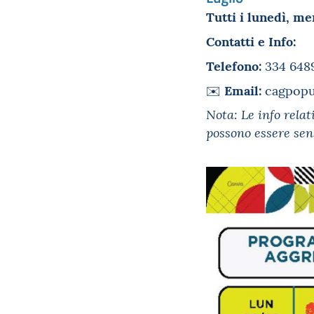
Tutti i lunedì, me
Contatti e Info:
Telefono:
334 648
Email:
✉️
cagpopul
Nota: Le info relat
possono essere sens