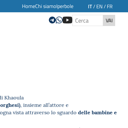
Home
Chi siamo
Iperbole
IT
/
EN
/
FR
VAI
di Khaoula
Borghesi)
, insieme all’attore e
delle bambine e
logna vista attraverso lo sguardo