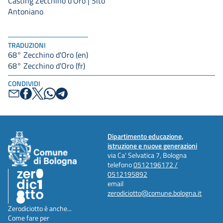
Casting Zecchino d’Oro | Sito
Antoniano
TRADUZIONI
68° Zecchino d'Oro (en)
68° Zecchino d'Oro (fr)
CONDIVIDI
Dipartimento educazione,
istruzione e nuove generazioni
via Ca' Selvatica 7, Bologna
telefono
0512196172 /
0512195892
email
zerodiciotto@comune.bologna.it
Zerodiciotto è anche...
Come fare per