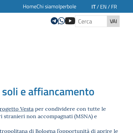
Home
Chi siamo
Iperbole
IT
/
EN
/
FR
VAI
i soli e affiancamento
rogetto Vesta
per condividere con tutte le
nori stranieri non accompagnati (MSNA) e
etropolitana di Bologna l’opportunità di aprire le