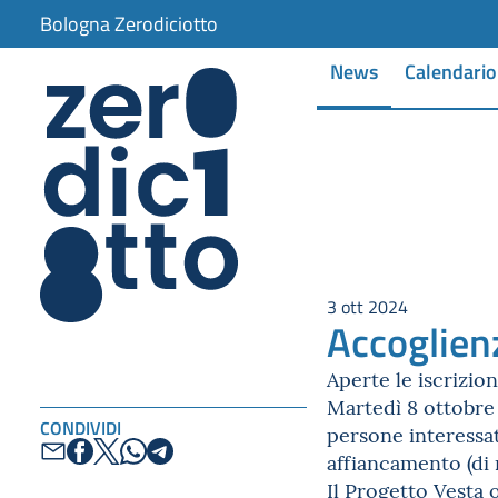
Bologna Zerodiciotto
News
Calendario
3 ott 2024
Accoglienz
Aperte le iscrizio
Martedì 8 ottobre
CONDIVIDI
persone interessat
affiancamento (di 
Il
Progetto Vesta
o