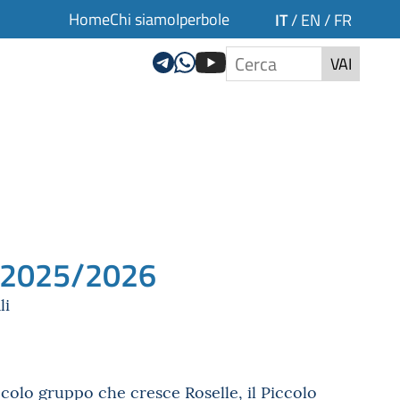
Home
Chi siamo
Iperbole
IT
/
EN
/
FR
VAI
o 2025/2026
li
iccolo gruppo che cresce Roselle, il Piccolo