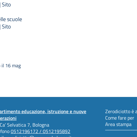
 Sito
lle scuole
 Sito
 il 16 mag
artimento educazione, istruzione e nuove
Zerodiciotto è a
Come fare per
erazioni
Area stampa
 Ca' Selvatica 7, Bologna
efono
0512196172 / 0512195892