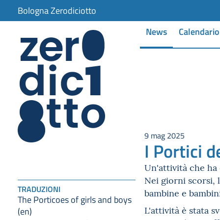
item 1 of 3
Bologna Zerodiciotto
News
Calendario
9 mag 2025
I Portici 
Un'attività che ha
Nei giorni scorsi, 
TRADUZIONI
bambine e bambini
The Porticoes of girls and boys
L'attività è stata 
(en)