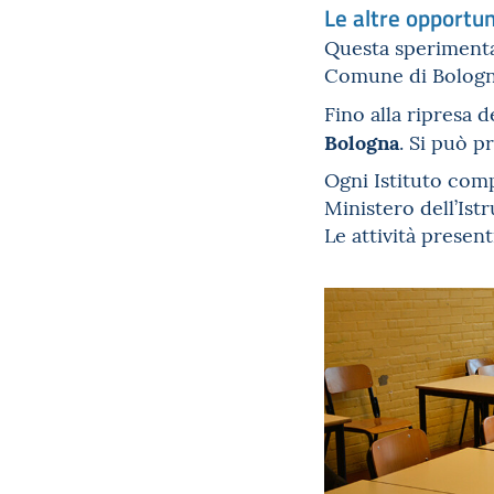
Le altre opportuni
Questa sperimentaz
Comune di Bologna
Fino alla ripresa d
Bologna
. Si può p
Ogni Istituto comp
Ministero dell’Is
Le attività present