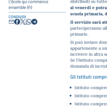
distribuiti su tutt
L'école qui commence
al venerdì e potr
ensemble (fr)
scuola primaria, d
CONDIVIDI
Il servizio sarà a
parteciperanno all
primarie.
Si può inviare dom
appartenente a uno
iscrivere in altra
Se l'Istituto comp
domanda di iscriz
Gli Istituti comp
Istituto compre
Istituto compre
Istituto compre