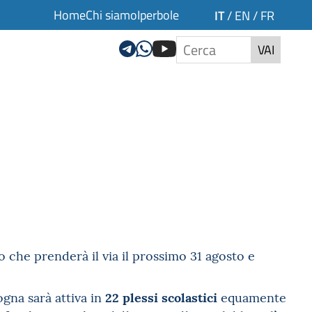
Home
Chi siamo
Iperbole
IT
/
EN
/
FR
VAI
 che prenderà il via il prossimo 31 agosto e
22 plessi scolastici
ogna sarà attiva in
equamente