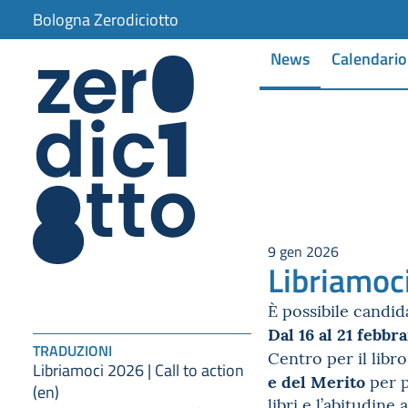
Bologna Zerodiciotto
News
Calendario
9 gen 2026
Libriamoci
È possibile candida
Dal 16 al 21 febbra
TRADUZIONI
Centro per il libro
Libriamoci 2026 | Call to action
e del Merito
per p
(en)
libri e l’abitudine