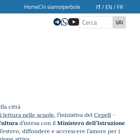
Home
Chi siamo
Iperbole
IT
/
EN
/
FR
VAI
lla città
i lettura nelle scuole
, l’iniziativa del
Cepell
-
Cultura
Ministero dell’Istruzione
d’intesa con il
ll’estero, diffondere e accrescere l’amore per i
zione attiva.