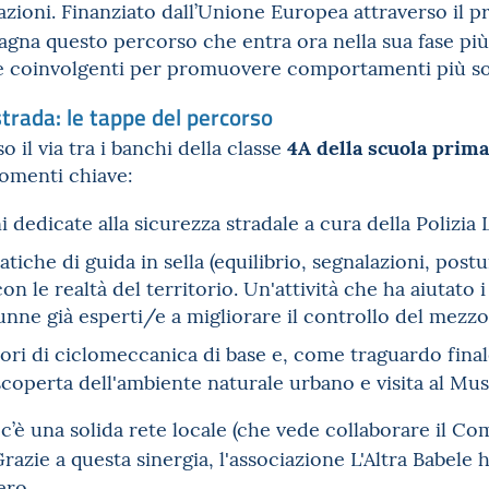
azioni. Finanziato dall’Unione Europea attraverso il
na questo percorso che entra ora nella sua fase più s
 e coinvolgenti per promuovere comportamenti più sos
 strada: le tappe del percorso
4A della scuola prim
o il via tra i banchi della classe
momenti chiave:
 dedicate alla sicurezza stradale a cura della Polizi
tiche di guida in sella (equilibrio, segnalazioni, po
on le realtà del territorio. Un'attività che ha aiutato 
alunne già esperti/e a migliorare il controllo del mezzo
ri di ciclomeccanica di base e, come traguardo finale
coperta dell'ambiente naturale urbano e visita al Mus
c’è una solida rete locale (che vede collaborare il 
 Grazie a questa sinergia, l'associazione L'Altra Babel
ero.