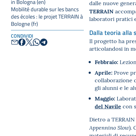
in Bologna (en)
dalle nuove gener
Mobilité durable sur les bancs
TERRAIN
accompag
des écoles : le projet TERRAIN à
laboratori pratici
Bologne (fr)
Dalla teoria alla
CONDIVIDI
Il progetto ha pres
articolandosi in 
Febbraio:
Lezioni
Aprile:
Prove pra
collaborazione c
gli alunni e le 
Maggio:
Laborato
del Navile
con s
Dietro a TERRAIN 
).
Appennino Slow
materiali di recup