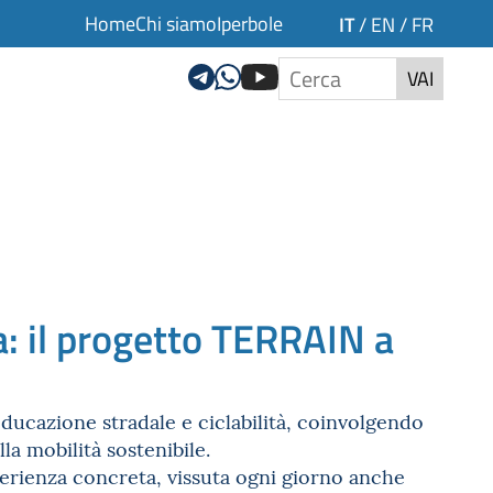
Home
Chi siamo
Iperbole
IT
/
EN
/
FR
VAI
a: il progetto TERRAIN a
educazione stradale e ciclabilità, coinvolgendo
a mobilità sostenibile.
sperienza concreta, vissuta ogni giorno anche