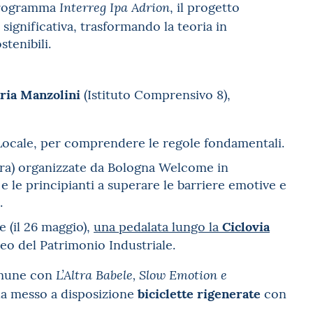
 programma
, il progetto
Interreg Ipa Adrion
ignificativa, trasformando la teoria in
tenibili.
aria Manzolini
(Istituto Comprensivo 8),
a Locale, per comprendere le regole fondamentali.
stura) organizzate da Bologna Welcome in
i e le principianti a superare le barriere emotive e
.
Ciclovia
 (il 26 maggio),
una pedalata lungo la
eo del Patrimonio Industriale.
Comune con
L’Altra Babele, Slow Emotion e
biciclette rigenerate
e ha messo a disposizione
con