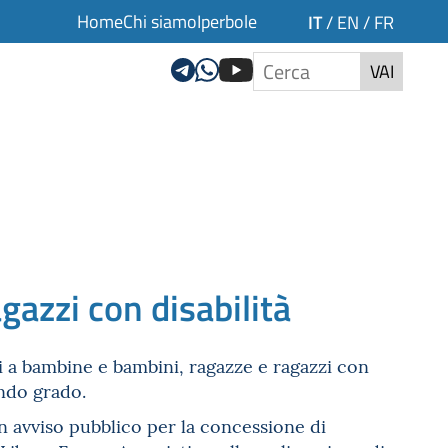
Home
Chi siamo
Iperbole
IT
/
EN
/
FR
VAI
gazzi con disabilità
ti a bambine e bambini, ragazze e ragazzi con
ondo grado.
n avviso pubblico per la concessione di