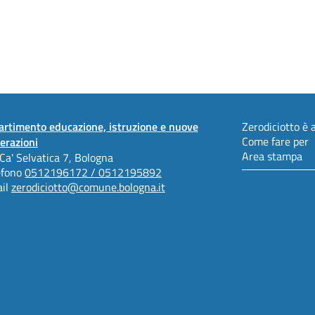
artimento educazione, istruzione e nuove
Zerodiciotto è a
Come fare per
erazioni
Area stampa
 Ca' Selvatica 7, Bologna
efono
0512196172 / 0512195892
il
zerodiciotto@comune.bologna.it