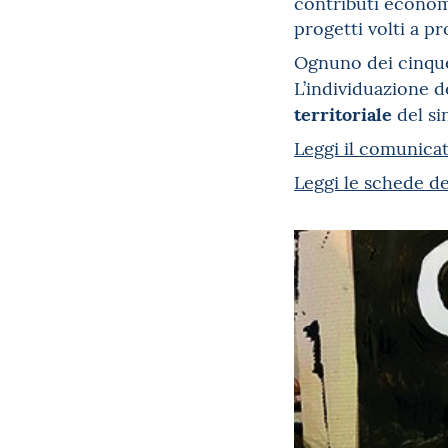
contributi economi
progetti volti a p
Ognuno dei cinque p
L’individuazione de
territoriale
del si
Leggi il comunica
Leggi le schede de