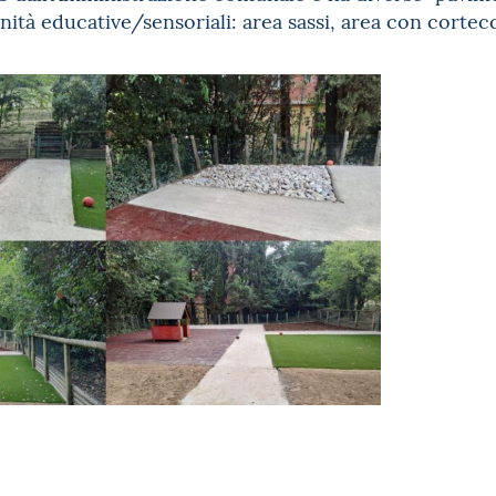
nità educative/sensoriali: area sassi, area con cortecc