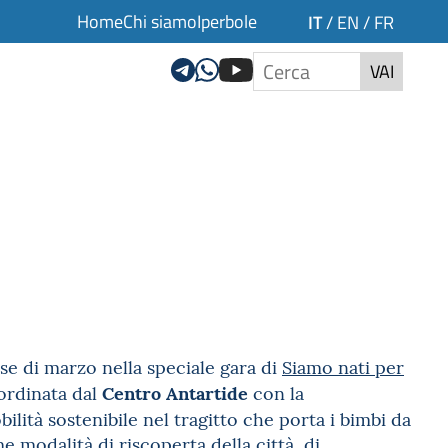
Home
Chi siamo
Iperbole
IT
/
EN
/
FR
VAI
ese di marzo nella speciale gara di
Siamo nati per
Centro Antartide
ordinata dal
con la
lità sostenibile nel tragitto che porta i bimbi da
 modalità di riscoperta della città, di