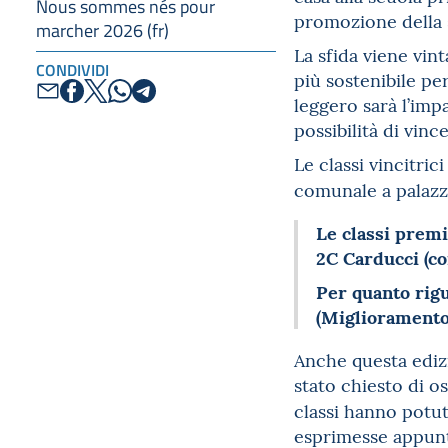
Nous sommes nés pour
promozione della s
marcher 2026 (fr)
La sfida viene vin
CONDIVIDI
più sostenibile pe
leggero sarà l’impa
possibilità di vince
Le classi vincitri
comunale a palazzo
Le classi premi
2C Carducci (co
Per quanto rigu
(Miglioramento)
Anche questa ediz
stato chiesto di os
classi hanno potu
esprimesse appunto