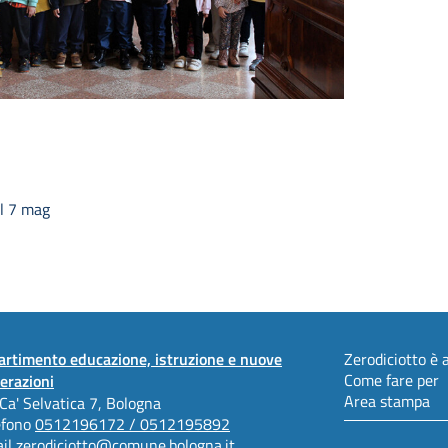
l 7 mag
artimento educazione, istruzione e nuove
Zerodiciotto è a
Come fare per
erazioni
Area stampa
 Ca' Selvatica 7, Bologna
efono
0512196172 / 0512195892
il
zerodiciotto@comune.bologna.it