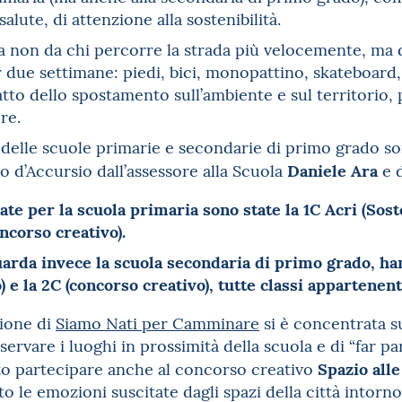
alute, di attenzione alla sostenibilità.
ta non da chi percorre la strada più velocemente, ma 
r due settimane: piedi, bici, monopattino, skateboard,
tto dello spostamento sull’ambiente e sul territorio, p
re.
ci delle scuole primarie e secondarie di primo grado so
Daniele Ara
 d’Accursio dall’assessore alla Scuola
e d
ate per la scuola primaria sono state la 1C Acri (Sost
ncorso creativo).
arda invece la scuola secondaria di primo grado, hann
 e la 2C (concorso creativo), tutte classi appartenent
ione di
Siamo Nati per Camminare
si è concentrata su
servare i luoghi in prossimità della scuola e di “far par
Spazio all
to partecipare anche al concorso creativo
 le emozioni suscitate dagli spazi della città intorno 