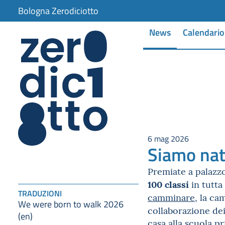
Bologna Zerodiciotto
News
Calendario
6 mag 2026
Siamo nat
Premiate a palazzo 
100 classi
in tutta 
TRADUZIONI
camminare
, la c
We were born to walk 2026
collaborazione de
(en)
casa alla scuola p