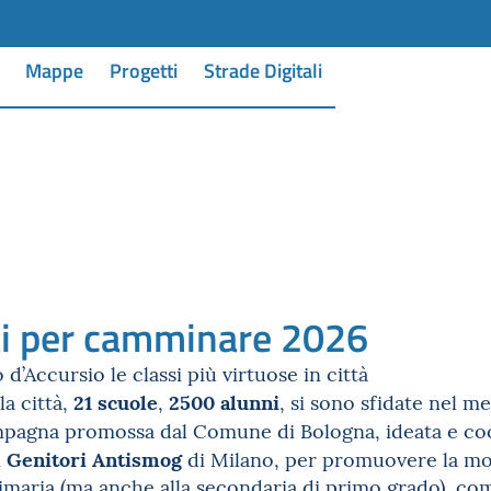
Mappe
Progetti
Strade Digitali
i per camminare 2026
d’Accursio le classi più virtuose in città
21 scuole
2500 alunni
la città,
,
, si sono sfidate nel m
ampagna promossa dal Comune di Bologna, ideata e co
Genitori Antismog
i
di Milano, per promuovere la mobi
rimaria (ma anche alla secondaria di primo grado), come