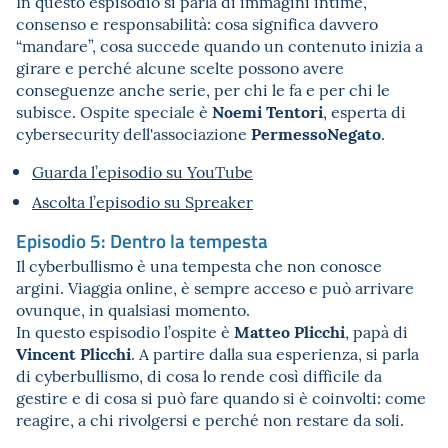
In questo espisodio si parla di immagini intime,
consenso e responsabilità: cosa significa davvero
“mandare”, cosa succede quando un contenuto inizia a
girare e perché alcune scelte possono avere
conseguenze anche serie, per chi le fa e per chi le
Noemi Tentori
subisce. Ospite speciale è
, esperta di
PermessoNegato
cybersecurity dell'associazione
.
Guarda l’episodio su YouTube
Ascolta l’episodio su Spreaker
Episodio 5: Dentro la tempesta
Il cyberbullismo è una tempesta che non conosce
argini. Viaggia online, è sempre acceso e può arrivare
ovunque, in qualsiasi momento.
Matteo Plicchi
In questo espisodio l’ospite è
, papà di
Vincent Plicchi
. A partire dalla sua esperienza, si parla
di cyberbullismo, di cosa lo rende così difficile da
gestire e di cosa si può fare quando si è coinvolti: come
reagire, a chi rivolgersi e perché non restare da soli.