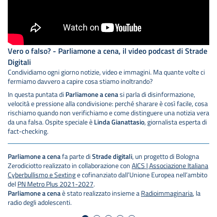
i
Vero o falso? - Parliamone a cena, il video podcast di Strade
Ge
Digitali
St
ne,
Condividiamo ogni giorno notizie, video e immagini. Ma quante volte ci
Fo
fermiamo davvero a capire cosa stiamo inoltrando?
qu
à
In questa puntata di
Parliamone a cena
si parla di disinformazione,
In
velocità e pressione alla condivisione: perché sharare è così facile, cosa
re
rischiamo quando non verifichiamo e come distinguere una notizia vera
di
da una falsa. Ospite speciale è
Linda Gianattasio
, giornalista esperta di
sp
fact-checking.
Pa
Parliamone a cena
fa parte di
Strade digitali
, un progetto di Bologna
Ze
ana
Zerodiciotto realizzato in collaborazione con
AICS | Associazione Italiana
Cy
ito
Cyberbullismo e Sexting
e cofinanziato dall’Unione Europea nell’ambito
de
del
PN Metro Plus 2021-2027
.
Pa
a
Parliamone a cena
è stato realizzato insieme a
Radioimmaginaria
, la
ra
radio degli adolescenti.