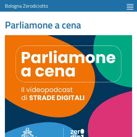
item 1 of 5
Bologna Zerodiciotto
Parliamone a cena