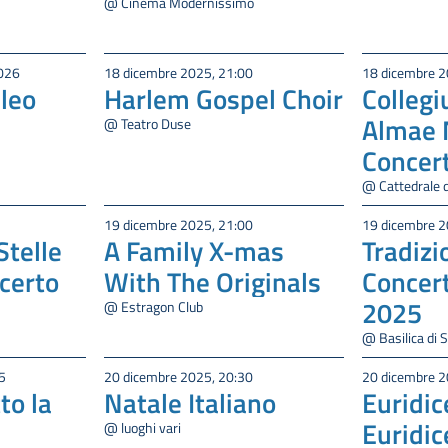
@ Cinema Modernissimo
2026
18 dicembre 2025, 21:00
18 dicembre 2
ileo
Harlem Gospel Choir
Colleg
Almae M
@ Teatro Duse
Concert
@ Cattedrale d
19 dicembre 2025, 21:00
19 dicembre 2
telle
A Family X-mas
Tradizi
certo
With The Originals
Concert
2025
@ Estragon Club
@ Basilica di S
5
20 dicembre 2025, 20:30
20 dicembre 2
to la
Natale Italiano
Euridi
Euridic
@ luoghi vari