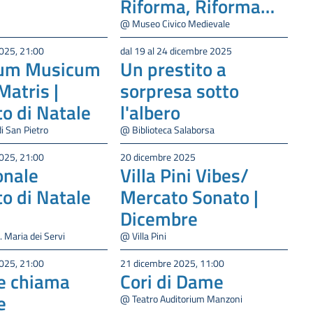
Riforma, Riforma
cattolica e
@ Museo Civico Medievale
Controriforma
025, 21:00
dal 19 al 24 dicembre 2025
ium Musicum
Un prestito a
atris |
sorpresa sotto
o di Natale
l'albero
i San Pietro
@ Biblioteca Salaborsa
025, 21:00
20 dicembre 2025
onale
Villa Pini Vibes/
o di Natale
Mercato Sonato |
Dicembre
. Maria dei Servi
@ Villa Pini
025, 21:00
21 dicembre 2025, 11:00
ce chiama
Cori di Dame
e
@ Teatro Auditorium Manzoni