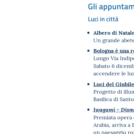
Gli appuntame
Luci in città
Albero di Natal
Un grande abete
Bologna è una r
Lungo Via Indipe
Sabato 6 dicemb
accendere le lum
Luci del Giubil
Progetto di illu
Basilica di Sant
Iwagumi - Dism
Premiata opera 
Arabia, arriva a
un paesaggio ro