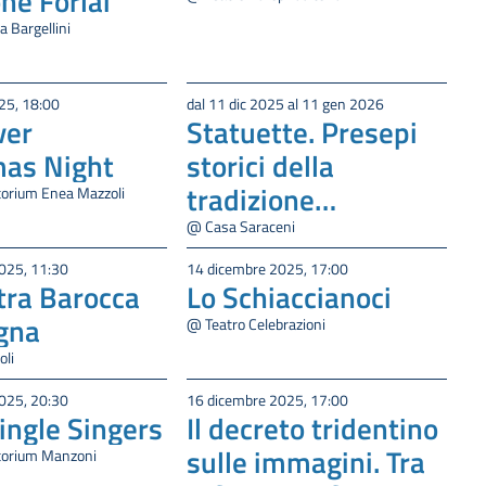
one Forlai
 Bargellini
25, 18:00
dal 11 dic 2025 al 11 gen 2026
ver
Statuette. Presepi
mas Night
storici della
tradizione
torium Enea Mazzoli
bolognese”
@ Casa Saraceni
025, 11:30
14 dicembre 2025, 17:00
tra Barocca
Lo Schiaccianoci
ogna
@ Teatro Celebrazioni
oli
025, 20:30
16 dicembre 2025, 17:00
ingle Singers
Il decreto tridentino
sulle immagini. Tra
torium Manzoni