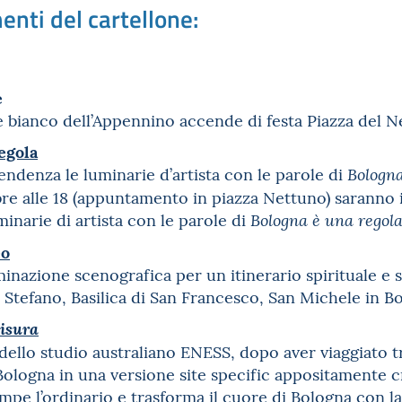
nti del cartellone:
e
 bianco dell’Appennino accende di festa Piazza del 
egola
ndenza le luminarie d’artista con le parole di
Bologn
re alle 18 (appuntamento in piazza Nettuno) saranno 
inarie di artista con le parole di
Bologna è una regol
eo
minazione scenografica per un itinerario spirituale e s
o Stefano, Basilica di San Francesco, San Michele in Bo
isura
dello studio australiano ENESS, dopo aver viaggiato 
 Bologna in una versione site specific appositamente 
mpe l’ordinario e trasforma il cuore di Bologna con l