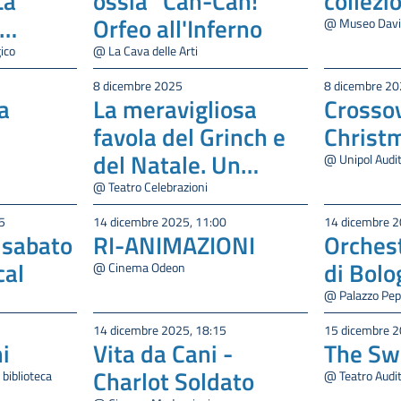
La
ossia “Can-Can!
collezi
Orfeo all'Inferno
@ Museo Davia
ico
@ La Cava delle Arti
e
8 dicembre 2025
8 dicembre 20
a
La meravigliosa
Crosso
favola del Grinch e
Christ
del Natale. Un
@ Unipol Audi
Teatro da favola
@ Teatro Celebrazioni
5
14 dicembre 2025, 11:00
14 dicembre 2
 sabato
RI-ANIMAZIONI
Orches
cal
di Bol
@ Cinema Odeon
m
@ Palazzo Pep
14 dicembre 2025, 18:15
15 dicembre 2
i
Vita da Cani -
The Sw
Charlot Soldato
biblioteca
@ Teatro Audi