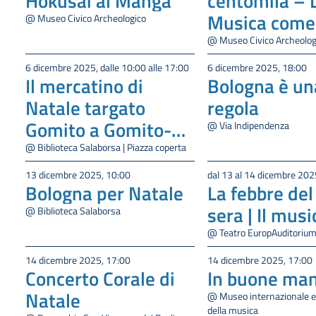
Hokusai al Manga
centomila – 
Musica come
@ Museo Civico Archeologico
dialogo
@ Museo Civico Archeolog
intercultural
6 dicembre 2025, dalle 10:00 alle 17:00
6 dicembre 2025, 18:00
Il mercatino di
Bologna è un
Natale targato
regola
Gomito a Gomito-
@ Via Indipendenza
2025
@ Biblioteca Salaborsa | Piazza coperta
13 dicembre 2025, 10:00
dal 13 al 14 dicembre 202
Bologna per Natale
La febbre del
sera | Il musi
@ Biblioteca Salaborsa
@ Teatro EuropAuditoriu
14 dicembre 2025, 17:00
14 dicembre 2025, 17:00
Concerto Corale di
In buone man
Natale
@ Museo internazionale e 
della musica