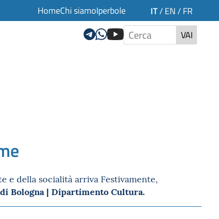
Home
Chi siamo
Iperbole
IT
/
EN
/
FR
VAI
eme
te e della socialità arriva Festivamente,
i Bologna | Dipartimento Cultura.