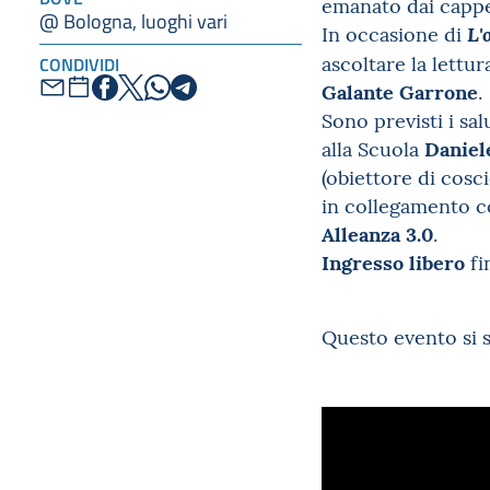
emanato dai cappell
@ Bologna, luoghi vari
In occasione di
L'
ascoltare la lettur
CONDIVIDI
Galante Garrone
.
Sono previsti i sal
Daniel
alla Scuola
(obiettore di cosci
in collegamento c
Alleanza 3.0
.
Ingresso libero
fi
Questo evento si s