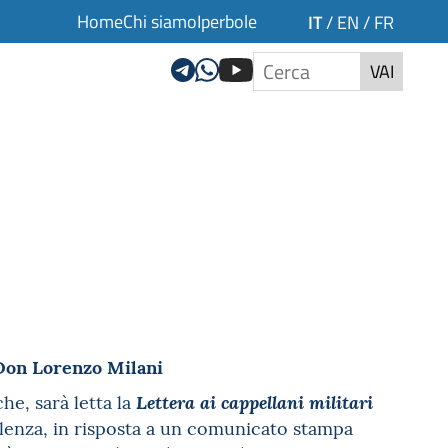
Home
Chi siamo
Iperbole
IT
/
EN
/
FR
VAI
 Don Lorenzo Milani
he, sarà letta la
Lettera ai cappellani militari
violenza, in risposta a un comunicato stampa