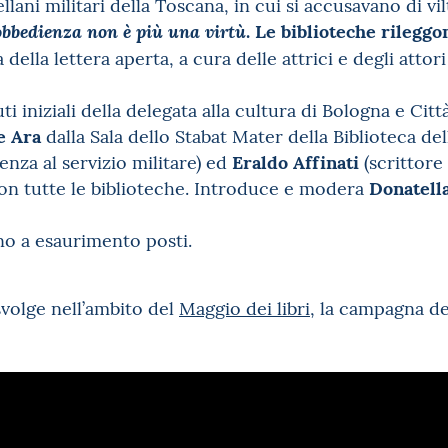
ani militari della Toscana, in cui si accusavano di vilt
. Le biblioteche rilegg
obbedienza non è più una virtù
a della lettera aperta, a cura delle attrici e degli attor
uti iniziali della delegata alla cultura di Bologna e Ci
e Ara
dalla Sala dello Stabat Mater della Biblioteca del
Eraldo Affinati
enza al servizio militare) ed
(scrittore
Donatell
on tutte le biblioteche. Introduce e modera
no a esaurimento posti.
volge nell’ambito del
Maggio dei libri
, la campagna de